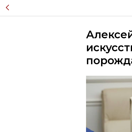
Алексе
искусст
порожда