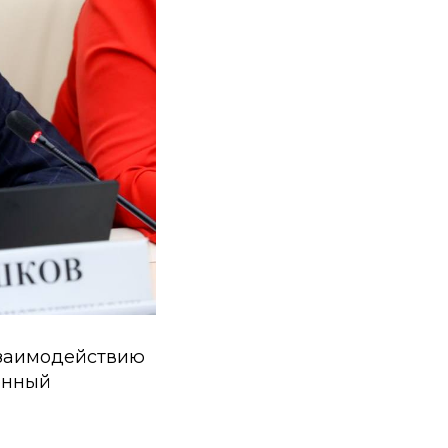
взаимодействию
енный