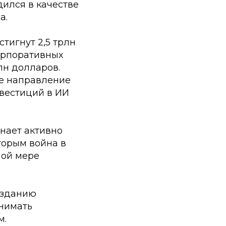
дился в качестве
а.
тигнут 2,5 трлн
корпоративных
рлн долларов.
ое направление
нвестиций в ИИ
нает активно
торым война в
ной мере
озданию
нимать
м.