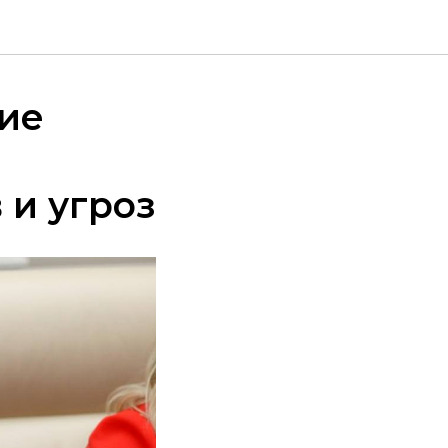
ие
 и угроз