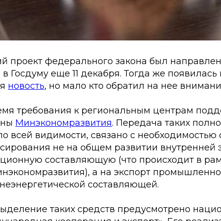
й проект федерального закона был направле
в Госдуму еще 11 декабря. Тогда же появилась 
ая
новость
, но мало кто обратил на нее внимани
емя требования к региональным центрам подд
ены
Минэкономразвития
. Передача таких полн
о всей видимости, связано с необходимостью 
сирования не на общем развитии внутренней 
ционную составляющую (что происходит в ра
нэкономразвития), а на экспорт промышленно
 неэнергетической составляющей.
выделение таких средств предусмотрено нац