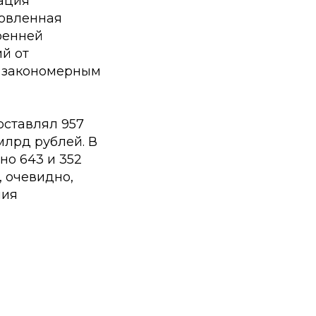
ация
бновленная
ренней
й от
и закономерным
оставлял 957
млрд рублей. В
но 643 и 352
 очевидно,
ния