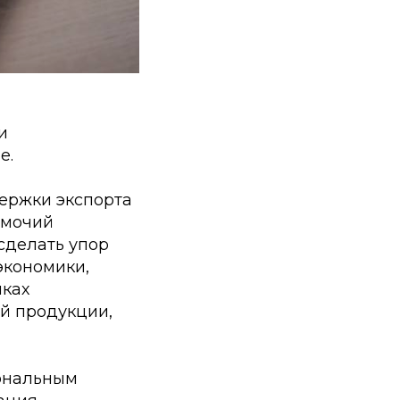
н
и
е.
ержки экспорта
омочий
сделать упор
экономики,
мках
й продукции,
иональным