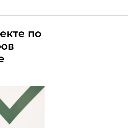
екте по
ров
е