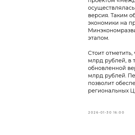
проектом «Межд
осуществлялась с
версия. Таким о
экономики на п
Минэкономразви
этапом.
Стоит отметить,
млрд рублей, в
обновленной ве
млрд рублей. П
позволит обесп
региональных Ц
2026-01-30 16:00