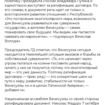
политику Президента России Владимира Путина и
единогласно выступают за ратификацию договора. По
его словам, в документе речь идет не только о
всестороннем развитии отношений с Республикой.
«Это построение многополярного мира, возможность
для Венесуэлы развиваться как суверенное
государство, а жителям Венесуэлы — самим
планировать свое будущее. Мы видим, как пытаются
навязать им марионеток», — подчеркнул Вячеслав
Володин.
Председатель ГД отметил, что Венесуэла сегодня
находится в тяжелейшей ситуации вызовов и борьбы за
собственный суверенитет. «Те, кто начинает через
угрозы пытаться на колени поставить целый народ,
ничего у них не получится, потому что многополярный
мир — это уже данность. Поэтому ратификация
(договора — прим. ред.) — это конкретные шаги на
пути к миру, развитию, стабильности не только
Венесуэлы, но и в целом Латинской Америки», —
добавил он.
Национальная ассамблея Венесуэлы со своей стороны
ратифицировала документ. Николас Мадуро 7 октября