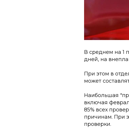
В среднем на 1
дней, на внепла
При этом в отд
может составлят
Наибольшая "про
включая февраль
85% всех провер
причинам. При э
проверки.