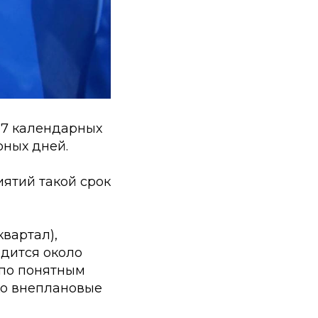
 7 календарных
рных дней.
ятий такой срок
квартал),
одится около
% по понятным
ько внеплановые