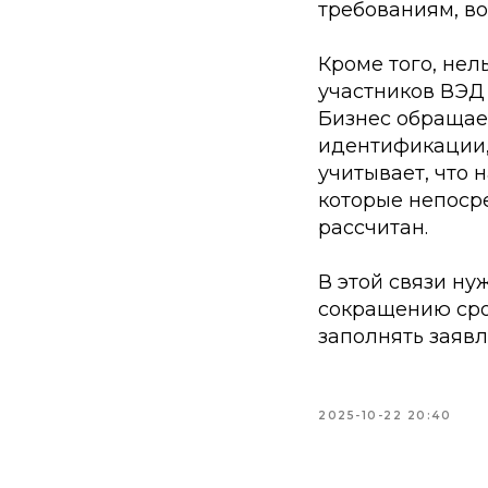
требованиям, во
Кроме того, нел
участников ВЭД 
Бизнес обращает
идентификации, 
учитывает, что 
которые непосре
рассчитан.
В этой связи ну
сокращению сро
заполнять заяв
2025-10-22 20:40