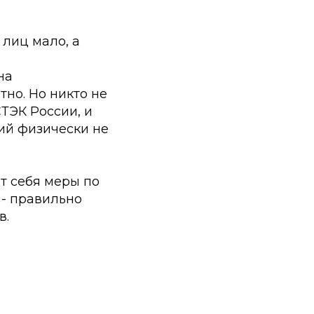
 лиц мало, а
на
но. Но никто не
СТЭК России, и
ий физически не
т себя меры по
- правильно
в.