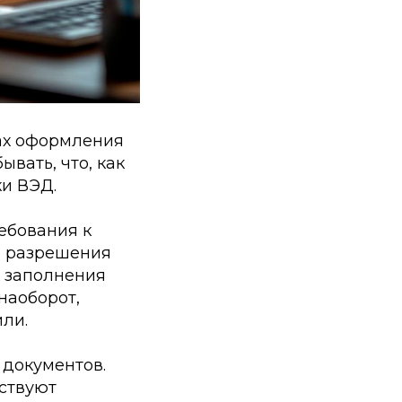
ах оформления
вать, что, как
ки ВЭД.
ребования к
е разрешения
к заполнения
наоборот,
или.
 документов.
тствуют