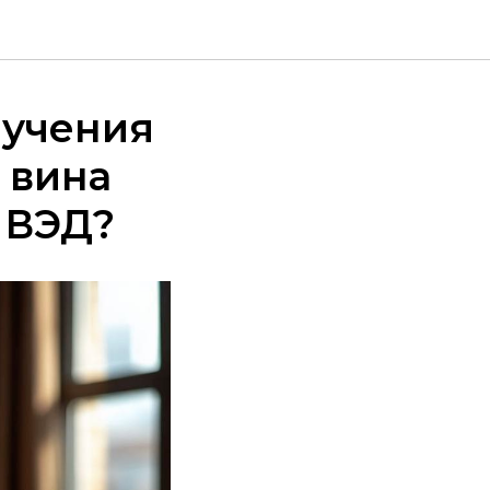
лучения
 вина
 ВЭД?