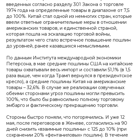
введенных согласно разделу 301 Закона о торговле
1974 года на определенные товары в диапазоне от 7,5
до 100%. Китай стал одной из немногих стран, которые
ввели ответные ограничительные меры в отношении
американских товаров, и единственной страной,
которая пошла на эскалацию торговой войны,
результатом чего стало встречное повышение пошлин
до уровней, ранее казавшихся немыслимыми.
По данным Института международной экономики
Петерсона, в мае средние пошлины США на китайские
товары охватывали весь импорт и составили 51,1% (в 1,5
раза выше, чем когда Трамп вернулся в президентское
кресло), а средние пошлины Китая на американские
товары – 32,6%. В случае же реализации озвученных
обеими сторонами угроз пошлины могли превысить
100%, что было бы равносильно полному торговому
эмбарго и фактическому прекращению торговли.
Стороны быстро поняли, что погорячились. И уже 12
мая, после переговоров в Женеве, согласились на 90
дней снизить «взаимные пошлины» с 125 до 10% (при
сохранении 20% «фентаниловых» пошлин). В течение