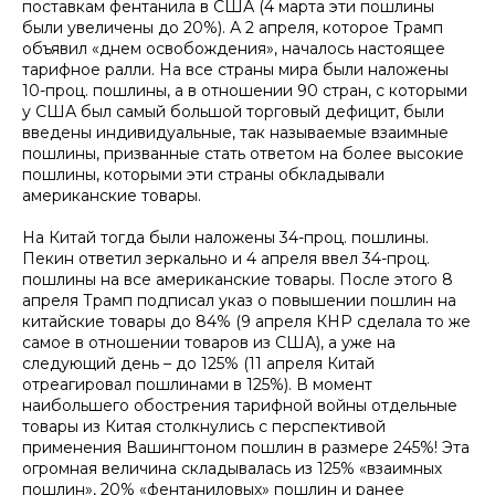
поставкам фентанила в США (4 марта эти пошлины
были увеличены до 20%). А 2 апреля, которое Трамп
объявил «днем освобождения», началось настоящее
тарифное ралли. На все страны мира были наложены
10-проц. пошлины, а в отношении 90 стран, с которыми
у США был самый большой торговый дефицит, были
введены индивидуальные, так называемые взаимные
пошлины, призванные стать ответом на более высокие
пошлины, которыми эти страны обкладывали
американские товары.
На Китай тогда были наложены 34-проц. пошлины.
Пекин ответил зеркально и 4 апреля ввел 34-проц.
пошлины на все американские товары. После этого 8
апреля Трамп подписал указ о повышении пошлин на
китайские товары до 84% (9 апреля КНР сделала то же
самое в отношении товаров из США), а уже на
следующий день – до 125% (11 апреля Китай
отреагировал пошлинами в 125%). В момент
наибольшего обострения тарифной войны отдельные
товары из Китая столкнулись с перспективой
применения Вашингтоном пошлин в размере 245%! Эта
огромная величина складывалась из 125% «взаимных
пошлин», 20% «фентаниловых» пошлин и ранее