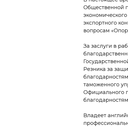
Общественной п
экономического
экспортного ко
вопросам «Опор
За заслуги в ра
благодарственн
Государственно
Резника за защ
благодарностям
таможенного уп
Официального п
благодарностям
Владеет англий
профессиональн