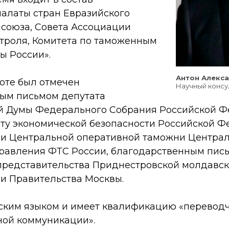
алаты стран Евразийского
 союза, Совета Ассоциации
нтроля, Комитета по таможенным
ы России».
Антон Алекс
боте был отмечен
Научный консу
ым письмом депутата
й Думы Федерального Собрания Российской Ф
иту экономической безопасности Российской Ф
и Центральной оперативной таможни Центра
равления ФТС России, благодарственным пис
редставительства Приднестровской молдавск
и Правительства Москвы.
ским языком и имеет квалификацию «переводч
ой коммуникации».