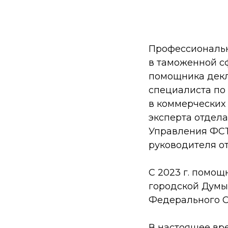
Профессиональн
в таможенной сф
помощника декл
специалиста п
в коммерческих
эксперта отдела
Управления ФСТ
руководителя о
C 2023 г. помо
городской Думы
Федерального С
В настоящее вре