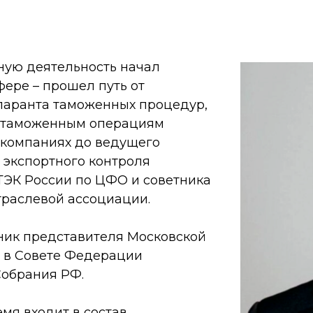
ую деятельность начал
ере – прошел путь от
аранта таможенных процедур,
о таможенным операциям
 компаниях до ведущего
 экспортного контроля
ЭК России по ЦФО и советника
траслевой ассоциации.
щник представителя Московской
 в Совете Федерации
обрания РФ.
мя входит в состав