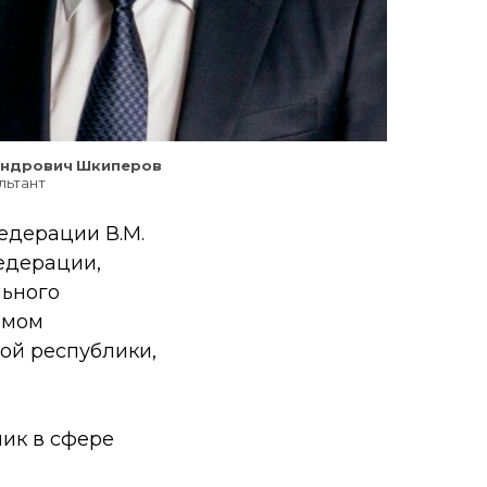
андрович
Шкиперов
льтант
едерации В.М.
едерации,
льного
ьмом
ой республики,
ик в сфере