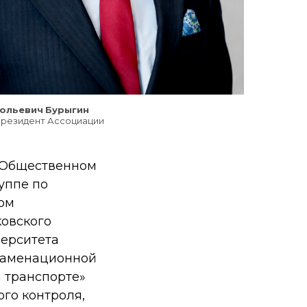
тольевич
Бурыгин
резидент Ассоциации
и Общественном
уппе по
ом
ковского
верситета
кзаменационной
 транспорте»
ого контроля,