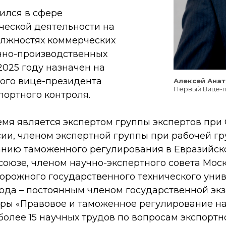
дился в сфере
еской деятельности на
лжностях коммерческих
чно-производственных
2025 году назначен на
ого вице-президента
Алексей Ана
Первый Вице-п
портного контроля.
емя является экспертом группы экспертов пр
ии, членом экспертной группы при рабочей гр
нию таможенного регулирования в Евразийск
союзе, членом научно-экспертного совета Мос
орожного государственного технического уни
 года – постоянным членом государственной э
ры «Правовое и таможенное регулирование на
олее 15 научных трудов по вопросам экспортн