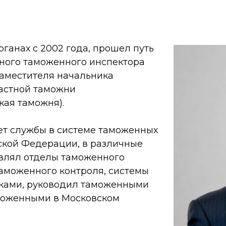
ганах с 2002 года, прошел путь
нного таможенного инспектора
 заместителя начальника
астной таможни
кая таможня).
лет службы в системе таможенных
ской Федерации, в различные
влял отделы таможенного
аможенного контроля, системы
ками, руководил таможенными
ложенными в Московском