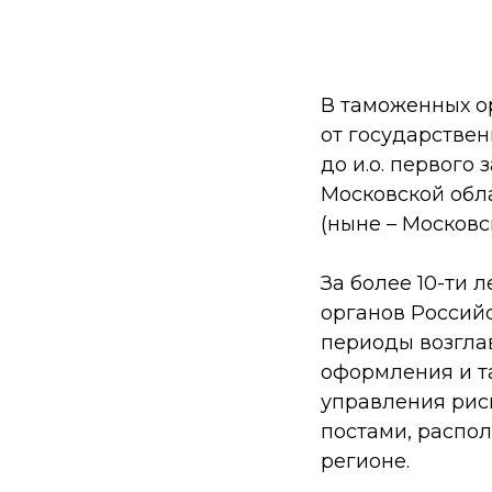
В таможенных ор
от государстве
до и.о. первого
Московской обл
(ныне – Московс
За более 10-ти 
органов Россий
периоды возгла
оформления и т
управления рис
постами, распо
регионе.